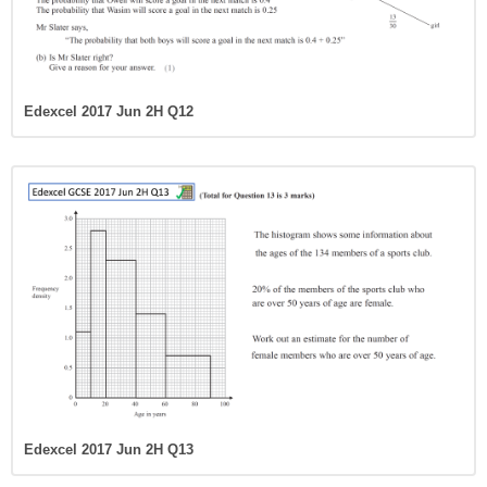
Edexcel 2017 Jun 2H Q12
Edexcel 2017 Jun 2H Q13