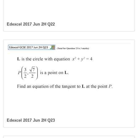
Edexcel 2017 Jun 2H Q22
Edexcel 2017 Jun 2H Q23