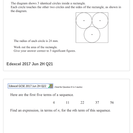
Edexcel 2017 Jun 2H Q21