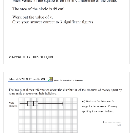
Edexcel 2017 Jun 3H Q08