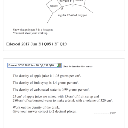
Edexcel 2017 Jun 3H Q05 / 3F Q19