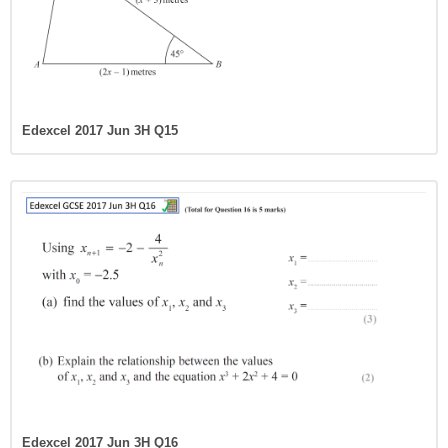
Edexcel 2017 Jun 3H Q15
Edexcel 2017 Jun 3H Q16