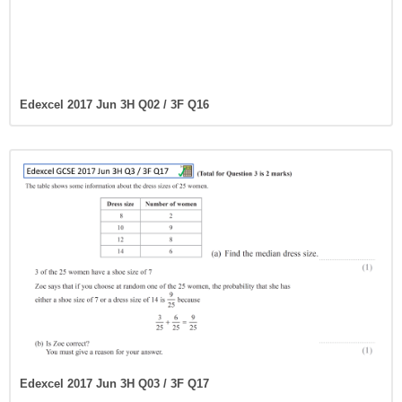
Edexcel 2017 Jun 3H Q02 / 3F Q16
Edexcel 2017 Jun 3H Q03 / 3F Q17