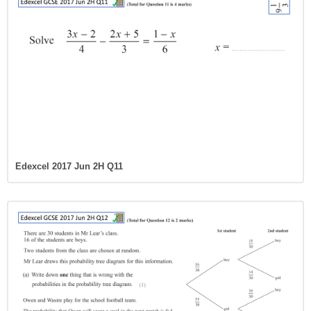
Edexcel 2017 Jun 2H Q11