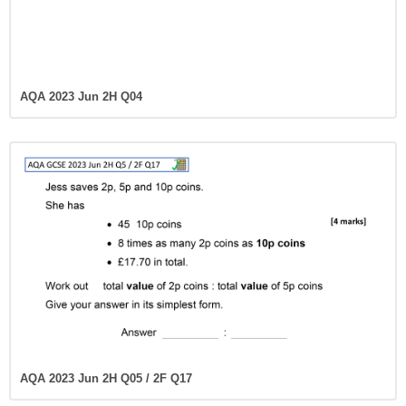
AQA 2023 Jun 2H Q04
AQA 2023 Jun 2H Q05 / 2F Q17