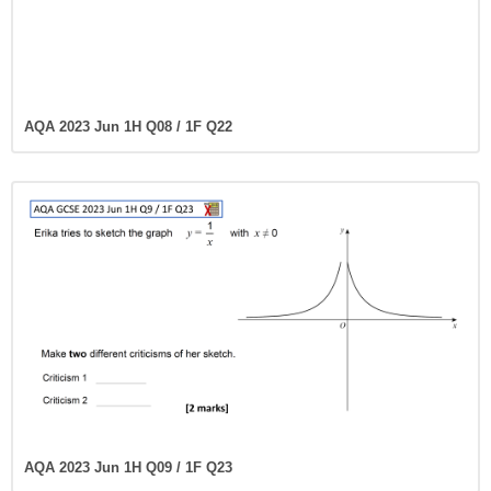
AQA 2023 Jun 1H Q08 / 1F Q22
AQA 2023 Jun 1H Q09 / 1F Q23