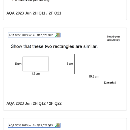
AQA 2023 Jun 2H Q12 / 2F Q22