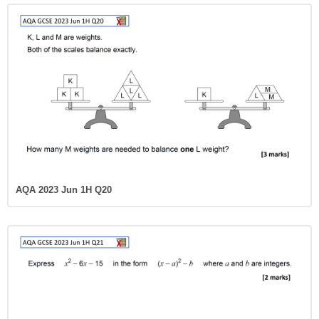
AQA 2023 Jun 1H Q20