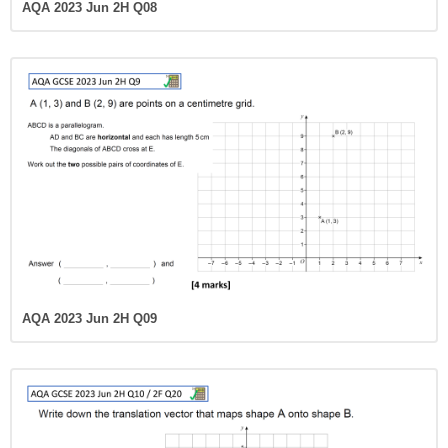
AQA 2023 Jun 2H Q09