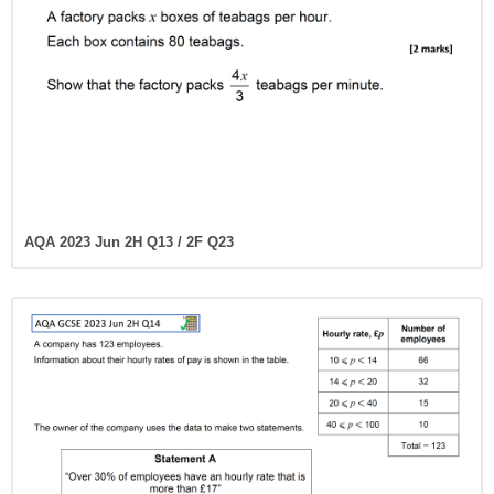
AQA 2023 Jun 2H Q13 / 2F Q23