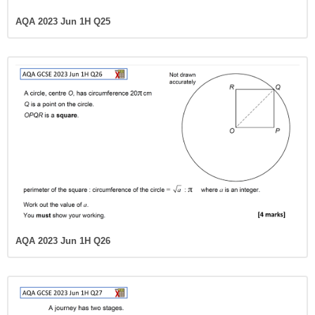
AQA 2023 Jun 1H Q26