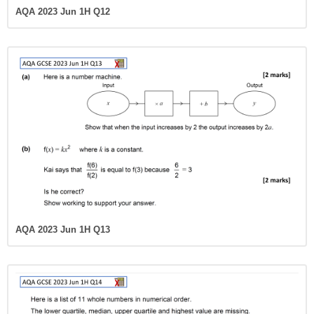
AQA 2023 Jun 1H Q13