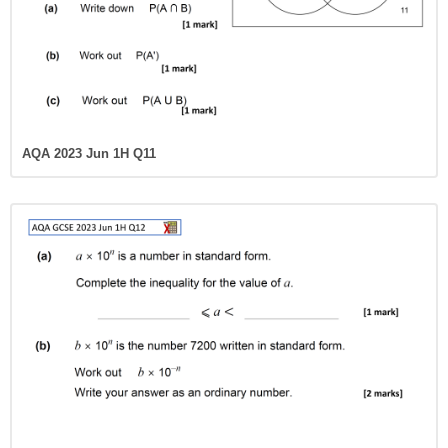
AQA 2023 Jun 1H Q11
AQA 2023 Jun 1H Q12