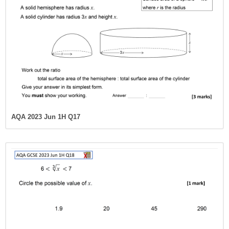
AQA 2023 Jun 1H Q17